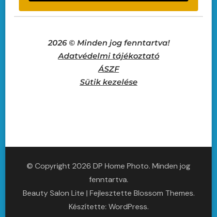
2026 © Minden jog fenntartva!
Adatvédelmi tájékoztató
ÁSZF
Sütik kezelése
© Copyright 2026
DP Home Photo
. Minden jog
fenntartva.
Beauty Salon Lite | Fejlesztette
Blossom Themes
.
Készítette:
WordPress
.