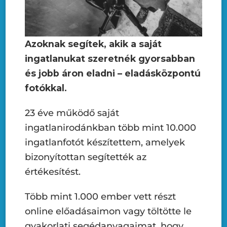
Azoknak segítek, akik a saját
ingatlanukat szeretnék gyorsabban
és jobb áron eladni – eladásközpontú
fotókkal.
23 éve működő saját
ingatlanirodánkban több mint 10.000
ingatlanfotót készítettem, amelyek
bizonyítottan segítették az
értékesítést.
Több mint 1.000 ember vett részt
online előadásaimon vagy töltötte le
gyakorlati segédanyagaimat, hogy