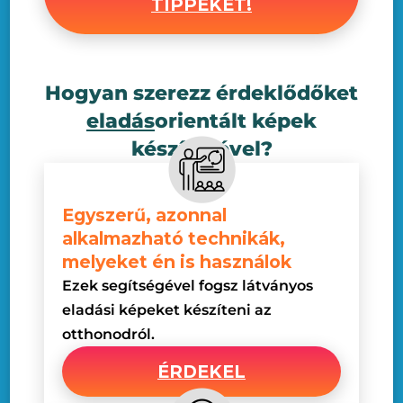
TIPPEKET!
Hogyan szerezz érdeklődőket
eladás
orientált képek
készítésével?
Egyszerű, azonnal
alkalmazható technikák,
melyeket én is használok
Ezek segítségével fogsz látványos
eladási képeket készíteni az
otthonodról.
ÉRDEKEL